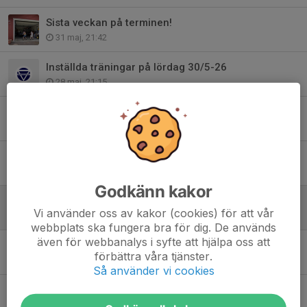
Sista veckan på terminen!
31 maj, 21:42
Inställda träningar på lördag 30/5-26
28 maj, 21:15
Kristi Himmelfärdshelgen - träning på LÖRDAG (inställt torsdag/fredag)
13 maj, 13:32
Missa inte!! Sommarläger i Norrängsgården
29 apr, 20:00
Godkänn kakor
Denna vecka: Inställda träningar och KM - missa inte
Vi använder oss av kakor (cookies) för att vår
28 apr, 07:56
webbplats ska fungera bra för dig. De används
även för webbanalys i syfte att hjälpa oss att
Klubbmästerskapen 2026
förbättra våra tjänster.
13 apr, 17:19
Så använder vi cookies
Inställda träningar under påsken
1 apr, 10:30