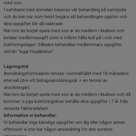
med oss.
I samband med anmälan baseras vår behandling på samtycke
och du kan när som helst begära att behandlingen upphör och
dina uppgifter blir då raderade.
När/om du börjat spela med oss är du medlem i klubben och
betalar medlemsavgift som vi måste hålla koll på i och med
bokföringslagen. Således behandlas medlemmars uppgifter
utifrån "legal förpliktelse".
Lagringstid:
Anmälningsformulären rensas i normalfallet med 18 månaders
intervall (dvs ett bidragsansökningsår + en termin av
ansökningar).
När/om du börjat spela med oss är du medlem i klubben och då
kommer vi pga bokföringskrav behålla dina uppgifter i 7 år från
senaste fakturadatum.
Information vi behandlar:
Vi behandlar inga känsliga uppgifter om dig eller någon annan
eftersom vi inte har någon användning för den sortens